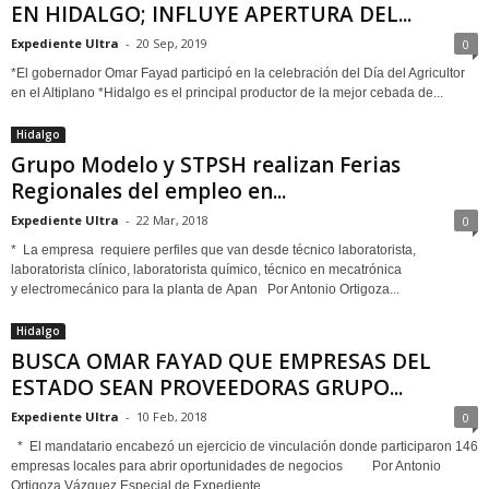
EN HIDALGO; INFLUYE APERTURA DEL...
Expediente Ultra
-
20 Sep, 2019
0
*El gobernador Omar Fayad participó en la celebración del Día del Agricultor
en el Altiplano *Hidalgo es el principal productor de la mejor cebada de...
Hidalgo
Grupo Modelo y STPSH realizan Ferias
Regionales del empleo en...
Expediente Ultra
-
22 Mar, 2018
0
* La empresa requiere perfiles que van desde técnico laboratorista,
laboratorista clínico, laboratorista químico, técnico en mecatrónica
y electromecánico para la planta de Apan Por Antonio Ortigoza...
Hidalgo
BUSCA OMAR FAYAD QUE EMPRESAS DEL
ESTADO SEAN PROVEEDORAS GRUPO...
Expediente Ultra
-
10 Feb, 2018
0
* El mandatario encabezó un ejercicio de vinculación donde participaron 146
empresas locales para abrir oportunidades de negocios Por Antonio
Ortigoza Vázquez Especial de Expediente...