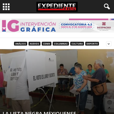
ANÁLISIS
AUDIOS
CDMX
COLUMNAS
CULTURA
DEPORTE
LA LISTA NEGRA MEXIQUENSE