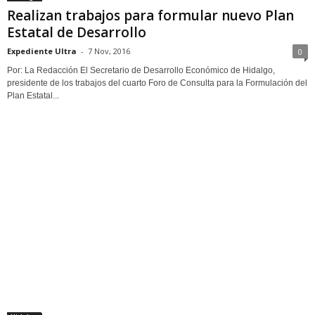
Realizan trabajos para formular nuevo Plan
Estatal de Desarrollo
Expediente Ultra
-
7 Nov, 2016
0
Por: La Redacción El Secretario de Desarrollo Económico de Hidalgo,
presidente de los trabajos del cuarto Foro de Consulta para la Formulación del
Plan Estatal...
Hidalgo
Inician foros para integrar el Plan Estatal de
Desarrollo
Expediente Ultra
-
3 Nov, 2016
0
Encabezados por el gobernador, buscan que la gente participe y determine lo
que deberá hacerse en los próximos 30 años Por Antonio Ortigoza Vázquez
Especial de...