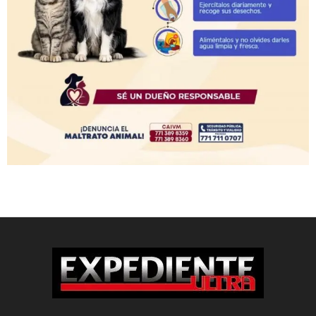
En Expediente Ultra, nuestra misión es ofrecer información exclusiva y
opiniones trascendentes y objetivas.
Editor responsable:
Antonio Ortigoza Vázquez
ortigozaantonio2026@gmail.com
Reserva de Derechos al Uso Exclusivo:
04-2025-012416340200-203
Editor y Director General:
Antonio Ortigoza Vázquez
Los firmantes en Expediente Ultra son responsables de sus artículos,
asegurando la veracidad de los contenidos, actuando con ética y
cumpliendo con las leyes vigentes y los estándares del medio.