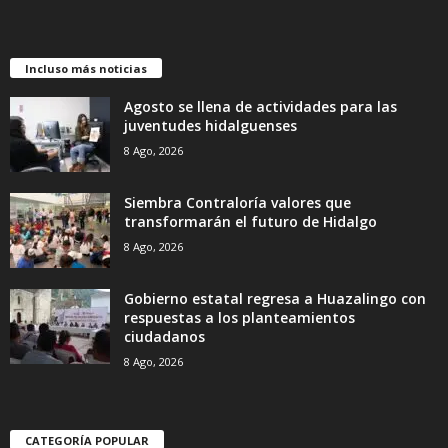
Gobierno estatal regresa a Huazalingo con
respuestas a los planteamientos
ciudadanos
8 Ago, 2026
CATEGORÍA POPULAR
8254
Hidalgo
5959
Columnas
1530
País
1479
Opinión
1317
Educación
667
SILOGISMOS
585
Exclusivas