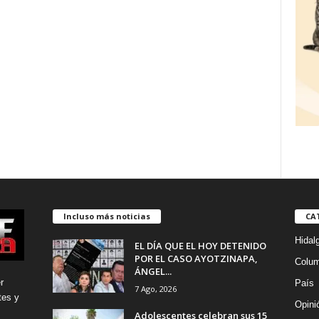
Incluso más noticias
CA
Hidal
EL DÍA QUE EL HOY DETENIDO
POR EL CASO AYOTZINAPA,
Colu
ÁNGEL...
r
País
7 Ago, 2026
tes y
Opini
Adolescentes celebran sus 15