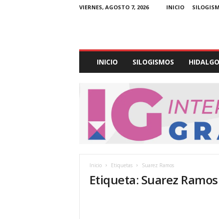
VIERNES, AGOSTO 7, 2026
INICIO
SILOGIS
E
INICIO
SILOGISMOS
HIDALG
x
p
e
d
i
e
n
t
e
U
Inicio
Etiquetas
Suarez Ramos
l
Etiqueta: Suarez Ramos
t
r
a