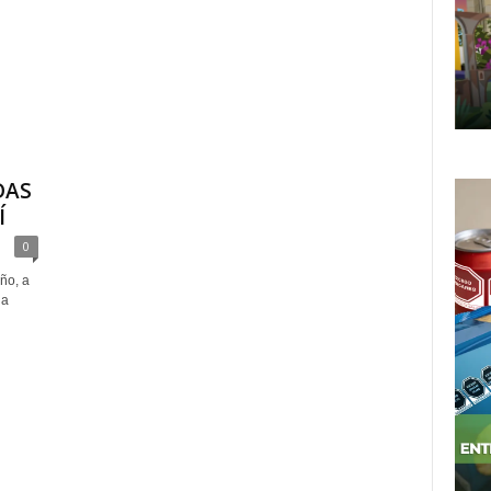
DAS
Í
0
ño, a
 a