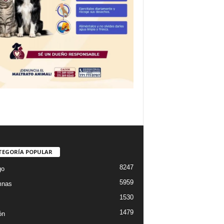
TEGORÍA POPULAR
8247
go
5959
mnas
1530
1479
ón