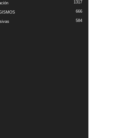
1317
ción
666
GISMOS
584
sivas