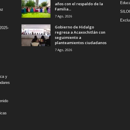
Educa
años con el respaldo de la
Familia...
ez
SILO
7 Ago, 2026
Exclu
Gobierno de Hidalgo
2025-
regresa a Acaxochitlán con
seguimiento a
planteamientos ciudadanos
7 Ago, 2026
ica y
ndares
enido
icas