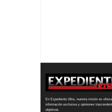
En Expediente Ultra, nuestra misión es ofrece
información exclusiva y opiniones trascenden
objetivas.