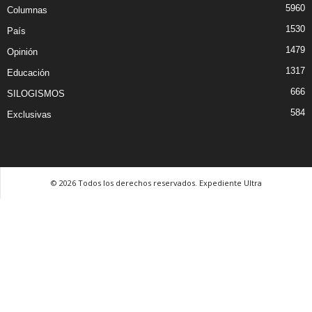
5960
Columnas
1530
País
1479
Opinión
1317
Educación
666
SILOGISMOS
584
Exclusivas
© 2026 Todos los derechos reservados. Expediente Ultra