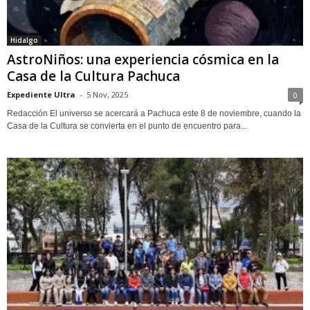
Hidalgo
AstroNiños: una experiencia cósmica en la
Casa de la Cultura Pachuca
Expediente Ultra
-
5 Nov, 2025
0
Redacción El universo se acercará a Pachuca este 8 de noviembre, cuando la
Casa de la Cultura se convierta en el punto de encuentro para...