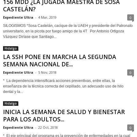
156 MDD ¿LA JUGADA MAESTRA DE SOSA
CASTELÁN?
Expediente Ultra
-
4 Mar, 2019
0
SILOGISMOS *Sosa Castelán, cacique de la UAEH y presidente del Patronato
universitario, en la picota por fuego amigo de la 4T Por Antonio Ortigoza
Vázquez Diríase que Santiago...
Hidalgo
LA SSH PONE EN MARCHA LA SEGUNDA
SEMANA NACIONAL DE...
Expediente Ultra
-
5 Nov, 2018
0
* La dependencia intensificará acciones preventivas, entre ellas, la
enseñanza de la técnica correcta del cepillado, un adecuado uso de hilo
dental y la...
Hidalgo
INICIA LA SEMANA DE SALUD Y BIENESTAR
PARA LOS ADULTOS...
Expediente Ultra
-
22 Oct, 2018
0
* El eje principal del programa es la prevención de enfermedades en la cual