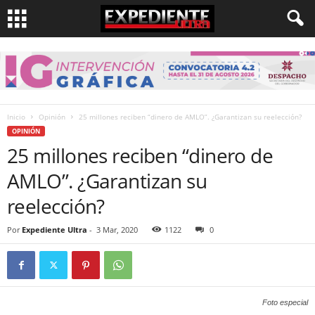
Inicio
Opinión
25 millones reciben “dinero de AMLO”. ¿Garantizan su reelección?
OPINIÓN
25 millones reciben “dinero de
AMLO”. ¿Garantizan su
reelección?
Por
Expediente Ultra
-
3 Mar, 2020
1122
0
Foto especial