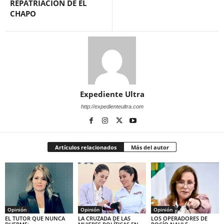
REPATRIACIÓN DE EL
CHAPO
Expediente Ultra
http://expedienteultra.com
Artículos relacionados
Más del autor
Opinión
Opinión
Opinión
EL TUTOR QUE NUNCA
LA CRUZADA DE LAS
LOS OPERADORES DE