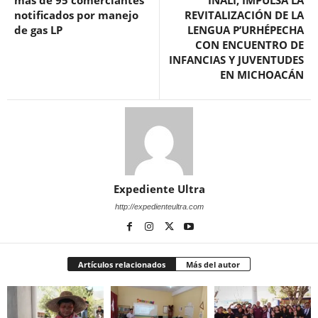
más de 95 comerciantes
INALI, IMPULSA LA
notificados por manejo
REVITALIZACIÓN DE LA
de gas LP
LENGUA P’URHÉPECHA
CON ENCUENTRO DE
INFANCIAS Y JUVENTUDES
EN MICHOACÁN
Expediente Ultra
http://expedienteultra.com
Artículos relacionados
Más del autor