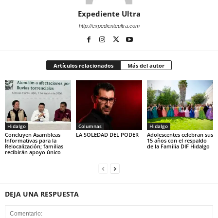
Expediente Ultra
http://expedienteultra.com
Artículos relacionados
Más del autor
Hidalgo
Columnas
Hidalgo
Concluyen Asambleas
LA SOLEDAD DEL PODER
Adolescentes celebran sus
Informativas para la
15 años con el respaldo
Relocalización; familias
de la Familia DIF Hidalgo
recibirán apoyo único
DEJA UNA RESPUESTA