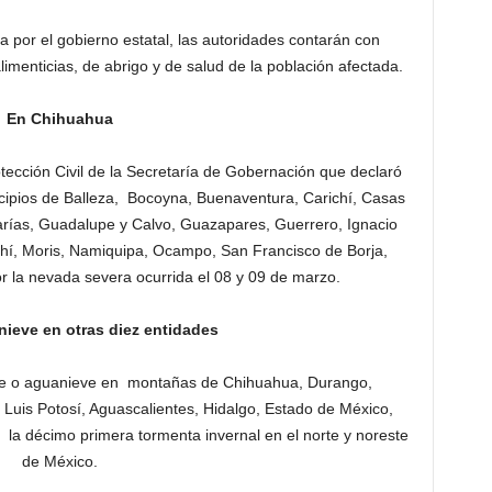
ada por el gobierno estatal, las autoridades contarán con
imenticias, de abrigo y de salud de la población afectada.
En Chihuahua
tección Civil de la Secretaría de Gobernación que declaró
ipios de Balleza, Bocoyna, Buenaventura, Carichí, Casas
ías, Guadalupe y Calvo, Guazapares, Guerrero, Ignacio
hí, Moris, Namiquipa, Ocampo, San Francisco de Borja,
r la nevada severa ocurrida el 08 y 09 de marzo.
nieve en otras diez entidades
eve o aguanieve en montañas de Chihuahua, Durango,
Luis Potosí, Aguascalientes, Hidalgo, Estado de México,
e la décimo primera tormenta invernal en el norte y noreste
de México.