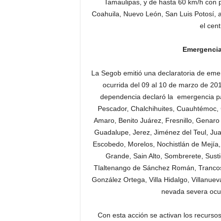
Tamaulipas, y de hasta 60 km/h con p
Coahuila, Nuevo León, San Luis Potosí, a
el cent
Emergencia
La Segob emitió una declaratoria de eme
ocurrida del 09 al 10 de marzo de 201
dependencia declaró la emergencia par
Pescador, Chalchihuites, Cuauhtémoc, 
Amaro, Benito Juárez, Fresnillo, Genaro
Guadalupe, Jerez, Jiménez del Teul, J
Escobedo, Morelos, Nochistlán de Mejía, 
Grande, Sain Alto, Sombrerete, Sust
Tlaltenango de Sánchez Román, Trancoso, 
González Ortega, Villa Hidalgo, Villanue
nevada severa ocur
Con esta acción se activan los recurs