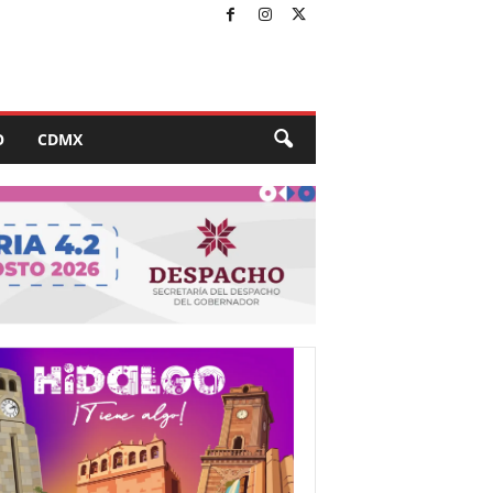
O
CDMX