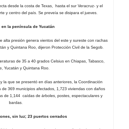
ecta desde la costa de Texas, hasta el sur Veracruz- y el
te y centro del país. Se preveía se disipara el jueves.
 en la península de Yucatán
 alta presión genera vientos del este y sureste con rachas
án y Quintana Roo, dijeron Protección Civil de la Segob.
eraturas de 35 a 40 grados Celsius en Chiapas, Tabasco,
, Yucatán y Quintana Roo.
 y la que se presentó en días anteriores, la Coordinación
s de 369 municipios afectados, 1,723 viviendas con daños
s de 1,144 caídas de árboles, postes, espectaculares y
bardas.
ones, sin luz; 23 puertos cerrados