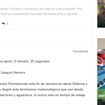
boles *Cerraron 23 puertos y escuelas en siete entidades *Por
Van once tormentas invernales 46 frentes fríos y seguirán
0
Foto especial
ra aprox: 5 minutos, 20 segundos
Joaquín Herrera
ento) Permanecían este fin de semana en alerta Defensa y
 la Segob ante fenómenos meteorológicos que van desde
tarrones y aguaceros, lo nunca visto en tiempo de estiaje.