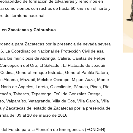
robabilidad de formación de tolvaneras y remolinos en
sí como vientos con rachas de hasta 60 km/h en el norte y
ro del territorio nacional.
 en Zacatecas y Chihuahua
rgencia para Zacatecas por la presencia de nevada severa
6. La Coordinación Nacional de Protección Civil de esa
a los municipios de Atolinga, Calera, Cañitas de Felipe
Concepción del Oro, El Salvador, El Plateado de Joaquín
 Codina, General Enrique Estrada, General Pánfilo Natera,
uan Aldama, Mazapil, Melchor Ocampo, Miguel Auza, Monte
Noria de Ángeles, Loreto, Ojocaliente, Pánuco, Pinos, Río
icacán, Tabasco, Tepetongo, Teúl de González Ortega,
Valparaíso, Vetagrande, Villa de Cos, Villa García, Villa
va y Zacatecas del estado de Zacatecas por la presencia de
rida del 09 al 10 de marzo de 2016.
os del Fondo para la Atención de Emergencias (FONDEN).