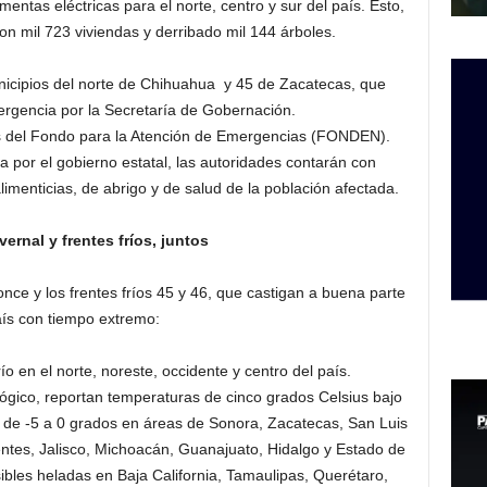
ntas eléctricas para el norte, centro y sur del país. Esto,
 mil 723 viviendas y derribado mil 144 árboles.
icipios del norte de Chihuahua y 45 de Zacatecas, que
rgencia por la Secretaría de Gobernación.
os del Fondo para la Atención de Emergencias (FONDEN).
ada por el gobierno estatal, las autoridades contarán con
imenticias, de abrigo y de salud de la población afectada.
ernal y frentes fríos, juntos
nce y los frentes fríos 45 y 46, que castigan a buena parte
aís con tiempo extremo:
ío en el norte, noreste, occidente y centro del país.
ológico, reportan temperaturas de cinco grados Celsius bajo
de -5 a 0 grados en áreas de Sonora, Zacatecas, San Luis
ntes, Jalisco, Michoacán, Guanajuato, Hidalgo y Estado de
bles heladas en Baja California, Tamaulipas, Querétaro,