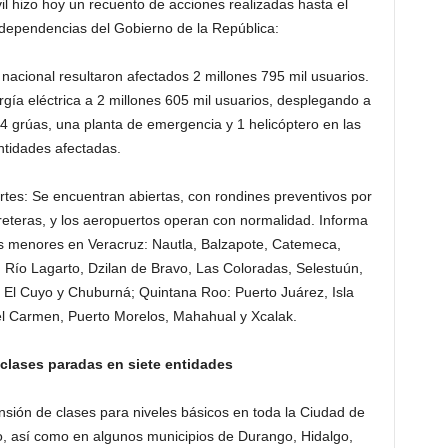
il hizo hoy un recuento de acciones realizadas hasta el
 dependencias del Gobierno de la República:
 nacional resultaron afectados 2 millones 795 mil usuarios.
rgía eléctrica a 2 millones 605 mil usuarios, desplegando a
4 grúas, una planta de emergencia y 1 helicóptero en las
ntidades afectadas.
tes: Se encuentran abiertas, con rondines preventivos por
arreteras, y los aeropuertos operan con normalidad. Informa
es menores en Veracruz: Nautla, Balzapote, Catemeca,
Río Lagarto, Dzilan de Bravo, Las Coloradas, Selestuún,
, El Cuyo y Chuburná; Quintana Roo: Puerto Juárez, Isla
el Carmen, Puerto Morelos, Mahahual y Xcalak.
 clases paradas en siete entidades
sión de clases para niveles básicos en toda la Ciudad de
, así como en algunos municipios de Durango, Hidalgo,