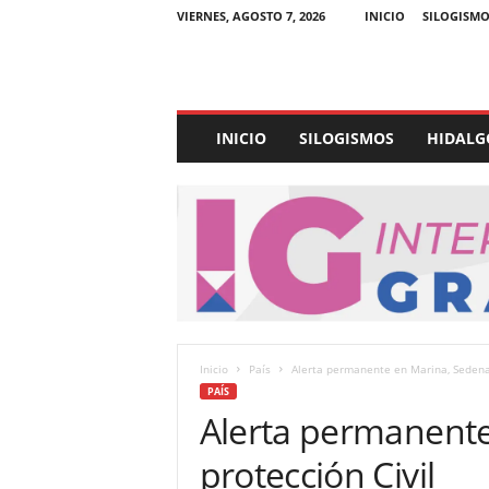
VIERNES, AGOSTO 7, 2026
INICIO
SILOGISMO
E
INICIO
SILOGISMOS
HIDALG
x
p
e
d
i
e
n
t
e
U
Inicio
País
Alerta permanente en Marina, Sedena 
l
PAÍS
t
Alerta permanente
r
a
protección Civil