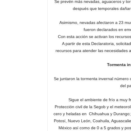
Se prevén más nevadas, aguaceros y torme
después que temporales dañaron
Asimismo, nevadas afectaron a 23 mun
fueron declarados en eme
Con esta acción se activan los recurs
A partir de esta Declaratoria, solicit
recursos para atender las necesidades al
Tormenta inv
Se juntaron la tormenta invernal número o
del p
Sigue el ambiente de frío a muy fr
Protección civil de la Segob y el meteor
cero y heladas en Chihuahua y Durango; 
Potosí, Nuevo León, Coahuila, Aguascalie
México así como de 0 a 5 grados y posi