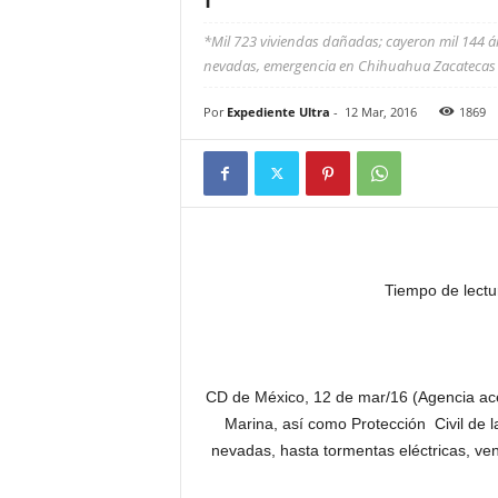
*Mil 723 viviendas dañadas; cayeron mil 144 ár
nevadas, emergencia en Chihuahua Zacatecas *
Por
Expediente Ultra
-
12 Mar, 2016
1869
Tiempo de lectu
CD de México, 12 de mar/16 (Agencia ac
Marina, así como Protección Civil de
nevadas, hasta tormentas eléctricas, ven