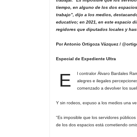
trabajar. “Es imposible que los servi
tiempo, en alguno de los dos espacio
trabajo”, dijo a los medios, destacando
educativo; en 2021, en este espacio d
regidores que diputados
locales y hast
Por Antonio Ortigoza Vázquez / @orti
Especial de Expediente Ultra
E
l contralor Álvaro Bardales Ram
alegres e ilegales percepciones
comenzado a devolver los suel
Y sin rodeos, expuso a los medios una ver
“Es imposible que los servidores público
de los dos espacios está cometiendo omi