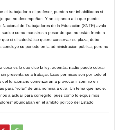
e el trabajador o el profesor, pueden ser inhabilitados si
ajo que no desempeñan. Y anticipando a lo que puede
cato Nacional de Trabajadores de la Educación (SNTE) avala
u sueldo como maestros a pesar de que no están frente a
z que si el catedrático quiere conservar su plaza, debe
s concluye su periodo en la administración pública, pero no
tra cosa es lo que dice la ley; además, nadie puede cobrar
 sin presentarse a trabajar. Esos permisos son por todo el
as del funcionario comenzarán a provocar insomnio en
s para “volar” de una nómina a otra. Un tema que nadie,
menos a actuar para corregirlo, pues como lo expusimos
adores” abundaban en el ámbito político del Estado.