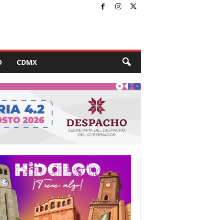
O
CDMX