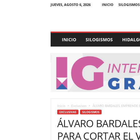
JUEVES, AGOSTO 6, 2026
INICIO
SILOGISMOS
E
INICIO
SILOGISMOS
HIDALG
x
p
e
d
i
e
n
t
e
U
Inicio
Exclusivas
ÁLVARO BARDALES, EMPRENDE B
l
EXCLUSIVAS
SILOGISMOS
t
ÁLVARO BARDALE
r
a
PARA CORTAR EL 