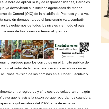
 a la hora de aplicar la ley de responsabilidades, Bardales
 que ya devolvieron sus sueldos agenciados de manea
erno de Control (OIC) de la alcaldía de Pachuca y a la vez
sta sanción demuestra que el funcionario va a combatir
en los gobiernos de todos los niveles y en todo el país,
ropia área de funciones sin temor al qué dirán.
enuino verdugo para los corruptos en el ámbito público de
r con el radar de la transparencia a los aviadores no es
a acuciosa revisión de las nóminas en el Poder Ejecutivo y
almente entre regidores y síndicos que colaboran en algún
. Y vaya que le asiste la razón porque recordamos cuando a
stapes a la gubernatura del 2022, en este espacio
ente, hablaba de la proliferación de estas aviadurías en