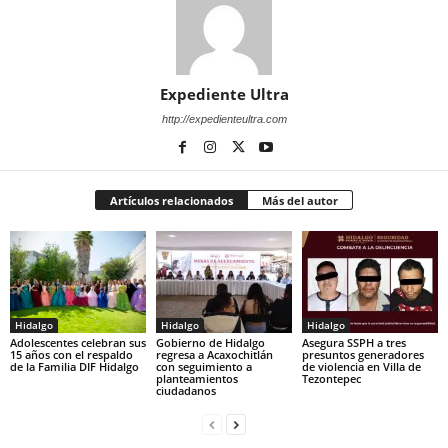
Expediente Ultra
http://expedienteultra.com
Artículos relacionados
Más del autor
Hidalgo
Hidalgo
Hidalgo
Adolescentes celebran sus
Gobierno de Hidalgo
Asegura SSPH a tres
15 años con el respaldo
regresa a Acaxochitlán
presuntos generadores
de la Familia DIF Hidalgo
con seguimiento a
de violencia en Villa de
planteamientos
Tezontepec
ciudadanos