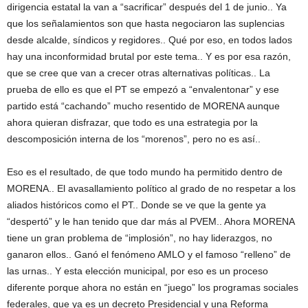
dirigencia estatal la van a “sacrificar” después del 1 de junio.. Ya
que los señalamientos son que hasta negociaron las suplencias
desde alcalde, síndicos y regidores.. Qué por eso, en todos lados
hay una inconformidad brutal por este tema.. Y es por esa razón,
que se cree que van a crecer otras alternativas políticas.. La
prueba de ello es que el PT se empezó a “envalentonar” y ese
partido está “cachando” mucho resentido de MORENA aunque
ahora quieran disfrazar, que todo es una estrategia por la
descomposición interna de los “morenos”, pero no es así..
Eso es el resultado, de que todo mundo ha permitido dentro de
MORENA.. El avasallamiento político al grado de no respetar a los
aliados históricos como el PT.. Donde se ve que la gente ya
“despertó” y le han tenido que dar más al PVEM.. Ahora MORENA
tiene un gran problema de “implosión”, no hay liderazgos, no
ganaron ellos.. Ganó el fenómeno AMLO y el famoso “relleno” de
las urnas.. Y esta elección municipal, por eso es un proceso
diferente porque ahora no están en “juego” los programas sociales
federales, que ya es un decreto Presidencial y una Reforma