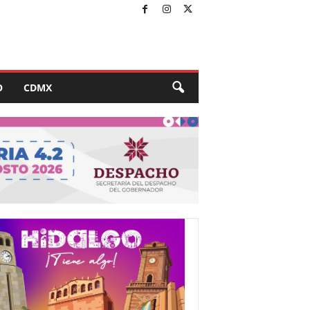
O
CDMX