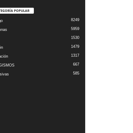
TEGORÍA POPULAR
8249
go
5959
mnas
1530
1479
ón
1317
ción
667
GISMOS
585
sivas