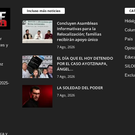
Incluso más noticias
CA
Hidal
Concluyen Asambleas
Informativas para la
Colu
Relocalización; familias
r
recibirán apoyo único
País
tes y
7 Ago, 2026
Opini
Educa
EL DÍA QUE EL HOY DETENIDO
POR EL CASO AYOTZINAPA,
ez
SILO
ÁNGEL...
Exclu
7 Ago, 2026
2025-
LA SOLEDAD DEL PODER
7 Ago, 2026
ica y