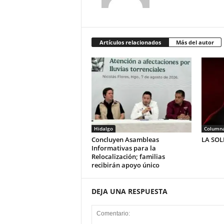
Artículos relacionados
Más del autor
Hidalgo
Column
Concluyen Asambleas
LA SO
Informativas para la
Relocalización; familias
recibirán apoyo único
DEJA UNA RESPUESTA