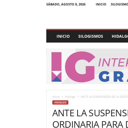
SÁBADO, AGOSTO 8, 2026
INICIO
SILOGISM
E
INICIO
SILOGISMOS
HIDALG
x
p
e
d
i
e
n
t
e
U
Inicio
Hidalgo
ANTE LA SUSPENSIÓN DE LA SESIÓ
l
HIDALGO
t
ANTE LA SUSPENS
r
a
ORDINARIA PARA 