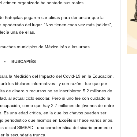
 el crimen organizado ha sentado sus reales.
de Batopilas pegaron cartulinas para denunciar que la
a apoderado del lugar. “Nos tienen cada vez más jodidos”,
decía una de ellas.
 muchos municipios de México irán a las urnas.
BUSCAPIÉS
ara la Medición del Impacto del Covid-19 en la Educación,
turó los titulares informativos –y con razón– fue que por
lta de dinero o recursos no se inscribieron 5.2 millones de
d, al actual ciclo escolar. Pero si uno lee con cuidado la
eocupación, como que hay 2.7 millones de jóvenes de entre
. Es una edad crítica, en la que los chavos pueden ser
jo periodístico que hicimos en
Excélsior
hace varios años,
 oficial SIMBAD– una característica del sicario promedio
ner la secundaria trunca.