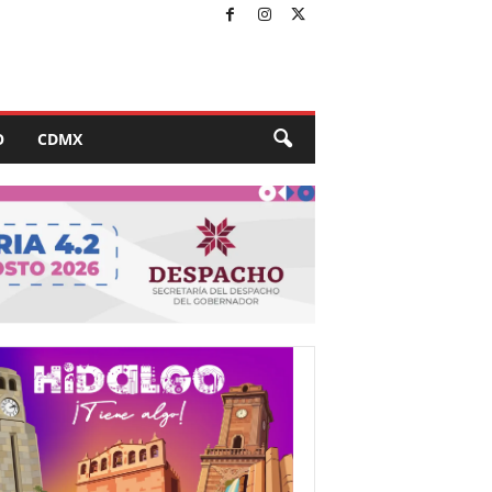
O
CDMX