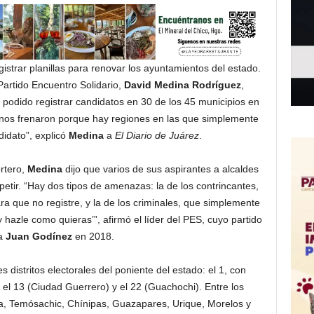
gistrar planillas para renovar los ayuntamientos del estado.
 Partido Encuentro Solidario,
David Medina Rodríguez
,
podido registrar candidatos en 30 de los 45 municipios en
 nos frenaron porque hay regiones en las que simplemente
didato”, explicó
Medina
a
El Diario de Juárez
.
rtero,
Medina
dijo que varios de sus aspirantes a alcaldes
tir. “Hay dos tipos de amenazas: la de los contrincantes,
a que no registre, y la de los criminales, que simplemente
 hazle como quieras’”, afirmó el líder del PES, cuyo partido
 a
Juan Godínez
en 2018.
es distritos electorales del poniente del estado: el 1, con
l 13 (Ciudad Guerrero) y el 22 (Guachochi). Entre los
, Temósachic, Chínipas, Guazapares, Urique, Morelos y