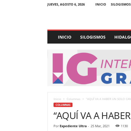
JUEVES, AGOSTO 6, 2026
INICIO
SILOGISMOS
E
INICIO
SILOGISMOS
HIDALG
x
p
e
d
i
e
n
t
e
U
Inicio
Columnas
“AQUÍ VA A HABER UN SOLO CA
l
COLUMNAS
t
“AQUÍ VA A HABE
r
a
Por
Expediente Ultra
-
25 Mar, 2021
1130