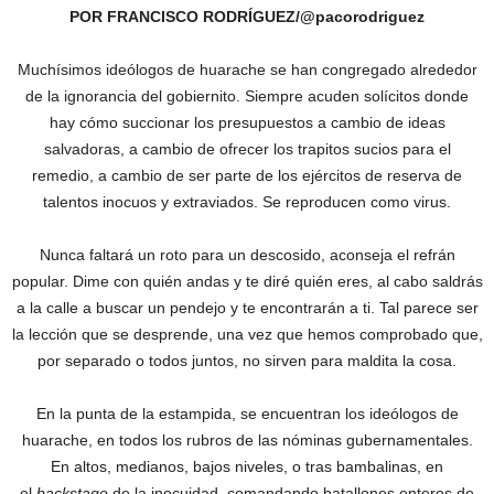
POR FRANCISCO RODRÍGUEZ/@pacorodriguez
Muchísimos ideólogos de huarache se han congregado alrededor
de la ignorancia del gobiernito. Siempre acuden solícitos donde
hay cómo succionar los presupuestos a cambio de ideas
salvadoras, a cambio de ofrecer los trapitos sucios para el
remedio, a cambio de ser parte de los ejércitos de reserva de
talentos inocuos y extraviados. Se reproducen como virus.
Nunca faltará un roto para un descosido, aconseja el refrán
popular. Dime con quién andas y te diré quién eres, al cabo saldrás
a la calle a buscar un pendejo y te encontrarán a ti.‎ Tal parece ser
la lección que se desprende, una vez que hemos comprobado que,
por separado o todos juntos, no sirven para maldita la cosa.
En la punta de la estampida, se encuentran los ideólogos de
huarache, en todos los rubros de las nóminas gubernamentales.
En altos, medianos, bajos niveles, o tras bambalinas, en
el
backstage
de la inocuidad, comandando batallones enteros de