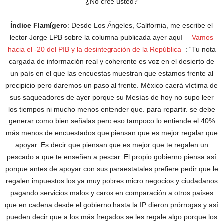
¿No cree usted?
Índice Flamígero
: Desde Los Ángeles, California, me escribe el
lector Jorge LPB sobre la columna publicada ayer aquí —
Vamos
hacia el -20 del PIB y la desintegración de la República
–: “Tu nota
cargada de información real y coherente es voz en el desierto de
un país en el que las encuestas muestran que estamos frente al
precipicio pero daremos un paso al frente. México caerá víctima de
sus saqueadores de ayer porque su Mesías de hoy no supo leer
los tiempos ni mucho menos entender que, para repartir, se debe
generar como bien señalas pero eso tampoco lo entiende el 40%
más menos de encuestados que piensan que es mejor regalar que
apoyar. Es decir que piensan que es mejor que te regalen un
pescado a que te enseñen a pescar. El propio gobierno piensa así
porque antes de apoyar con sus paraestatales prefiere pedir que le
regalen impuestos los ya muy pobres micro negocios y ciudadanos
pagando servicios malos y caros en comparación a otros países
que en cadena desde el gobierno hasta la IP dieron prórrogas y así
pueden decir que a los más fregados se les regale algo porque los