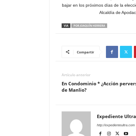
bajar en los próximos días de la elecc
Alcaldía de Apodac
VIA
POR JOAQUÍN HERRERA
Compartir
Artículo anterior
En Condominio * ¿Acción perver
de Manlio?
Expediente Ultra
http://expedienteultra.com