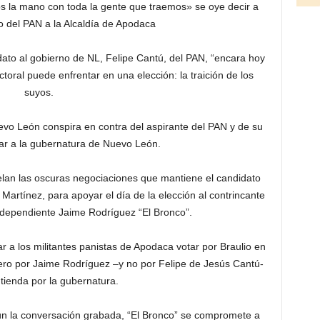
os la mano con toda la gente que traemos» se oye decir a
o del PAN a la Alcaldía de Apodaca
ato al gobierno de NL, Felipe Cantú, del PAN, “encara hoy
oral puede enfrentar en una elección: la traición de los
suyos.
vo León conspira en contra del aspirante del PAN y de su
gar a la gubernatura de Nuevo León.
elan las oscuras negociaciones que mantiene el candidato
 Martínez, para apoyar el día de la elección al contrincante
ndependiente Jaime Rodríguez “El Bronco”.
ar a los militantes panistas de Apodaca votar por Braulio en
pero por Jaime Rodríguez –y no por Felipe de Jesús Cantú-
ntienda por la gubernatura.
ún la conversación grabada, “El Bronco” se compromete a