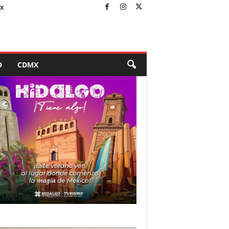
X
O
CDMX