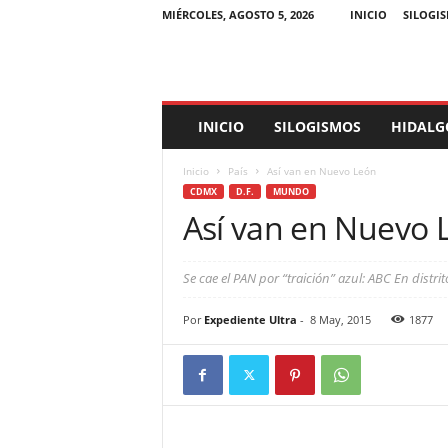
MIÉRCOLES, AGOSTO 5, 2026
INICIO
SILOGI
E
INICIO
SILOGISMOS
HIDALG
x
p
Inicio
País
Así van en Nuevo León
e
CDMX
D.F.
MUNDO
d
Así van en Nuevo 
i
e
n
Se cae el PAN por “traición” azul: ABC En distr
t
e
Por
Expediente Ultra
-
8 May, 2015
1877
U
l
t
r
a