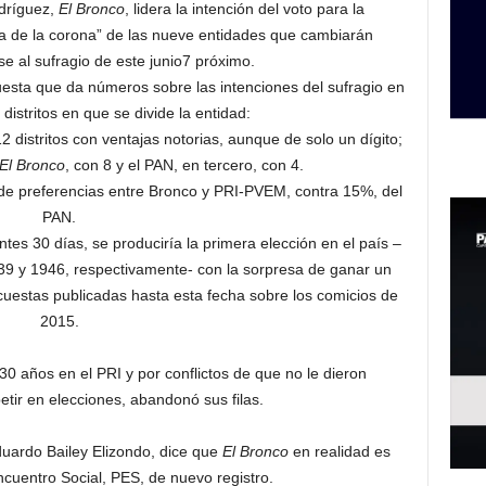
dríguez,
El Bronco
, lidera la intención del voto para la
a de la corona” de las nueve entidades que cambiarán
e al sufragio de este junio7 próximo.
uesta que da números sobre las intenciones del sufragio en
distritos en que se divide la entidad:
 distritos con ventajas notorias, aunque de solo un dígito;
El Bronco
, con 8 y el PAN, en tercero, con 4.
de preferencias entre Bronco y PRI-PVEM, contra 15%, del
PAN.
tes 30 días, se produciría la primera elección en el país –
39 y 1946, respectivamente- con la sorpresa de ganar un
cuestas publicadas hasta esta fecha sobre los comicios de
2015.
 30 años en el PRI y por conflictos de que no le dieron
tir en elecciones, abandonó sus filas.
Eduardo Bailey Elizondo, dice que
El Bronco
en realidad es
Encuentro Social, PES, de nuevo registro.