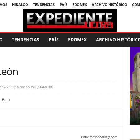
SMOS
HIDALGO
TENDENCIAS
PAÍS
EDOMEX
ARCHIVO HISTÓRICO
CDM
O
TENDENCIAS
PAÍS
EDOMEX
ARCHIVO HISTÓRIC
León
itos PRI 12; Bronco 8% y PAN 4%
0
Foto: fernandortizg.com