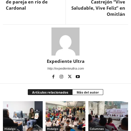
de pareja en río de
Castrejón “Vive
Cardonal
Saludable, Vive Feliz” en
Omitlán
Expediente Ultra
http://expedienteultra.com
Artículos relacionados
Más del autor
Hidalgo
Hidalgo
Columnas