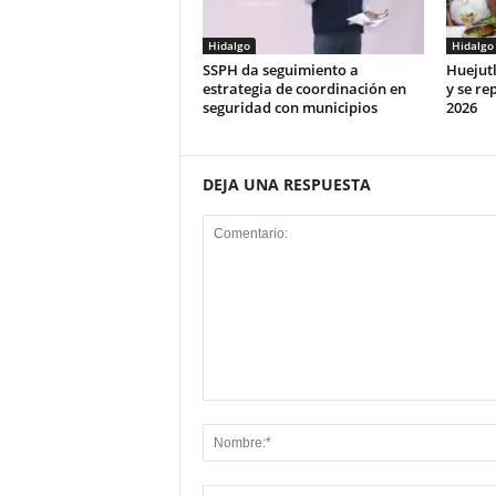
Hidalgo
Hidalgo
SSPH da seguimiento a
Huejut
estrategia de coordinación en
y se rep
seguridad con municipios
2026
DEJA UNA RESPUESTA