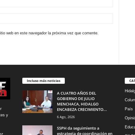
sitio web en este navegador la próxima vez que comente.
Incluso más noticias
CA
Hidal
A CUATRO AÑOS DEL
GOBIERNO DE JULIO
Colu
MENCHACA, HIDALGO
r
ENCABEZA CRECIMIENTO...
País
tes y
6 Ago, 2026
Opini
Educa
SSPH da seguimiento a
estrategia de coordinación en
ez