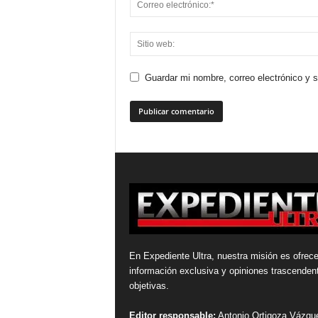
Guardar mi nombre, correo electrónico y 
En Expediente Ultra, nuestra misión es ofrece
información exclusiva y opiniones trascenden
objetivas.
Editor responsable:
Antonio Ortigoza Vázqu