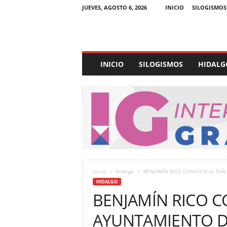
JUEVES, AGOSTO 6, 2026
INICIO
SILOGISMOS
E
INICIO
SILOGISMOS
HIDALG
x
p
e
d
i
e
n
t
e
U
Inicio
Hidalgo
BENJAMÍN RICO CONVOCA AL DIÁL
l
HIDALGO
t
BENJAMÍN RICO C
r
a
AYUNTAMIENTO D