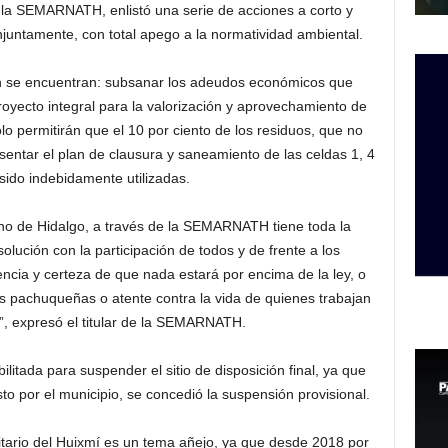
e la SEMARNATH, enlistó una serie de acciones a corto y
juntamente, con total apego a la normatividad ambiental.
an se encuentran: subsanar los adeudos económicos que
royecto integral para la valorización y aprovechamiento de
ólo permitirán que el 10 por ciento de los residuos, que no
entar el plan de clausura y saneamiento de las celdas 1, 4
sido indebidamente utilizadas.
no de Hidalgo, a través de la SEMARNATH tiene toda la
olución con la participación de todos y de frente a los
ncia y certeza de que nada estará por encima de la ley, o
as pachuqueñas o atente contra la vida de quienes trabajan
io”, expresó el titular de la SEMARNATH.
tada para suspender el sitio de disposición final, ya que
sto por el municipio, se concedió la suspensión provisional.
itario del Huixmí es un tema añejo, ya que desde 2018 por