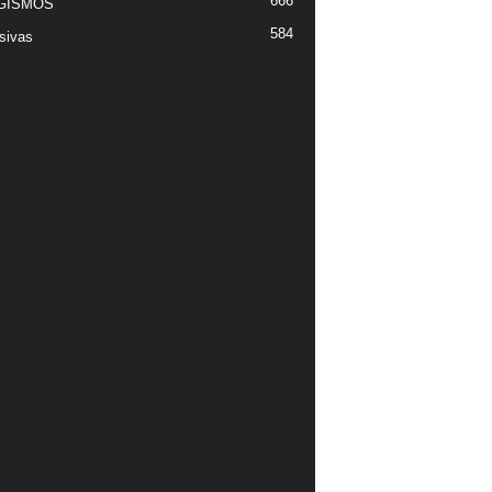
666
GISMOS
584
sivas