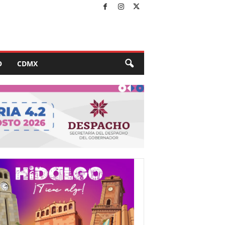
O
CDMX