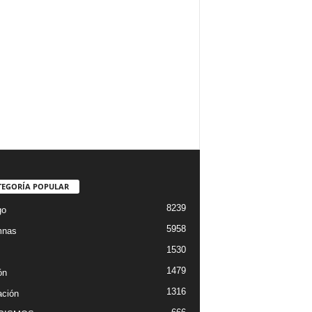
TEGORÍA POPULAR
8239
go
5958
mnas
1530
1479
ón
1316
ción