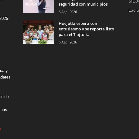
SILO
seguridad con municipios
Exclu
6 Ago, 2026
2025-
Huejutla espera con
entusiasmo y se reporta listo
para el Tlajtoli...
6 Ago, 2026
ica y
ndares
enido
icas
m