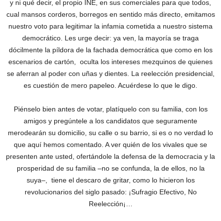
y ni qué decir, el propio INE, en sus comerciales para que todos,
cual mansos corderos, borregos en sentido más directo, emitamos
nuestro voto para legitimar la infamia cometida a nuestro sistema
democrático. Les urge decir: ya ven, la mayoría se traga
dócilmente la píldora de la fachada democrática que como en los
escenarios de cartón, oculta los intereses mezquinos de quienes
se aferran al poder con uñas y dientes. La reelección presidencial,
es cuestión de mero papeleo. Acuérdese lo que le digo.
Piénselo bien antes de votar, platíquelo con su familia, con los
amigos y pregúntele a los candidatos que seguramente
merodearán su domicilio, su calle o su barrio, si es o no verdad lo
que aquí hemos comentado. A ver quién de los vivales que se
presenten ante usted, ofertándole la defensa de la democracia y la
prosperidad de su familia –no se confunda, la de ellos, no la
suya–, tiene el descaro de gritar, como lo hicieron los
revolucionarios del siglo pasado: ¡Sufragio Efectivo, No
Reelección¡…