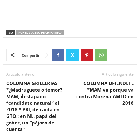
VIA
POR EL VOCERO DE CHINAMECA
Compartir
Artículo anterior
Artículo siguiente
COLUMNA GRILLERÍAS
COLUMNA DFIÉNDETE
*¿Madruguete o temor?
*MAM va porque va
MAM, destapado
contra Morena-AMLO en
“candidato natural” al
2018
2018 * PRI, de caída en
GTO.; en NL, papá del
gober, un “pájaro de
cuenta”