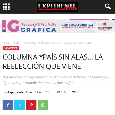
Inicio
País
COLUMNA *PAÍS SIN ALAS… LA REELECCIÓN QUE VIENE
COLUMNAS
COLUMNA *PAÍS SIN ALAS… LA
REELECCIÓN QUE VIENE
Nos preparamos a legalizar con nuestro voto, la reelección de senadores y
diputados que tratarán de superar a don Porfirio
Por
Expediente Ultra
-
14 Abr, 2015
1958
0