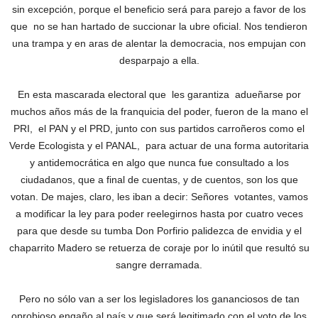
sin excepción, porque el beneficio será para parejo a favor de los
que no se han hartado de succionar la ubre oficial. Nos tendieron
una trampa y en aras de alentar la democracia, nos empujan con
desparpajo a ella.
En esta mascarada electoral que les garantiza adueñarse por
muchos años más de la franquicia del poder, fueron de la mano el
PRI, el PAN y el PRD, junto con sus partidos carroñeros como el
Verde Ecologista y el PANAL, para actuar de una forma autoritaria
y antidemocrática en algo que nunca fue consultado a los
ciudadanos, que a final de cuentas, y de cuentos, son los que
votan. De majes, claro, les iban a decir: Señores votantes, vamos
a modificar la ley para poder reelegirnos hasta por cuatro veces
para que desde su tumba Don Porfirio palidezca de envidia y el
chaparrito Madero se retuerza de coraje por lo inútil que resultó su
sangre derramada.
Pero no sólo van a ser los legisladores los gananciosos de tan
oprobioso engaño al país y que será legitimado con el voto de los