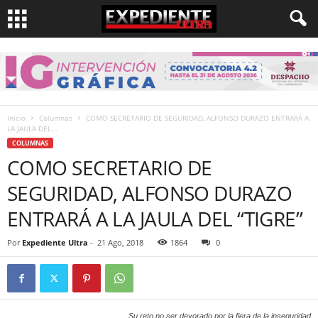
Inicio
Columnas
COMO SECRETARIO DE SEGURIDAD, ALFONSO DURAZO ENTRARÁ A
LA JAULA DEL...
COLUMNAS
COMO SECRETARIO DE
SEGURIDAD, ALFONSO DURAZO
ENTRARÁ A LA JAULA DEL “TIGRE”
Por
Expediente Ultra
-
21 Ago, 2018
1864
0
Su reto no ser devorado por la fiera de la inseguridad