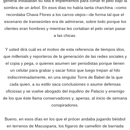
general instalaban su silla e implementos para cortar el pelo bajo la
sombra de un árbol. En esos días no había tanta charchina –como
recordaba Chava Flores a los carros viejos—de forma tal que el
escenario de transeúntes era de admirarse, sobre todo porque los
clientes eran hombres y mientras les cortaban el pelo veían pasar
a las chicas.
Y usted dirá cuál es el motivo de esta referencia de tiempos idos,
que millenials y reporteros de la generación de las redes sociales y
el copia y pega, o quienes asumen ser periodistas porque tienen
un celular para grabar y sacar fotos que luego trepan al hilo
indiscriminadamente, en una singular Torre de Babel de la que
cada quien, a su estilo saca conclusiones o asume defensas
oficiosas y se vuelve abogado del inquilino de Palacio y enemigo
de los que éste llama conservadores y, apenas, al inicio de semana
conspiradores.
Bueno, en esos días en los que el prócer andaba jugando béisbol
en terrenos de Macuspana, los fígaros de camellón de barriada