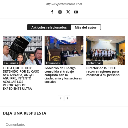
http://expedienteultra.com
Artículos relacionados
Más del autor
Columnas
Columnas
Columnas
EL DÍA QUE EL HOY
Gobierno de Hidalgo
Director de la PIBEH
DETENIDO POR EL CASO
consolida el trabajo
recorre regiones para
AYOTZINAPA, ÁNGEL
conjunto con la
escuchar a su personal
AGUIRRE, INTENTÓ
ciudadanía y los sectores
ACALLAR LOS
sociales
REPORTAJES DE
EXPEDIENTE ULTRA
DEJA UNA RESPUESTA