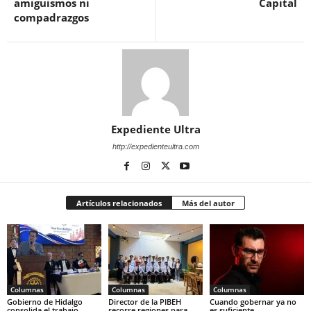
amiguismos ni
Capital
compadrazgos
Expediente Ultra
http://expedienteultra.com
Artículos relacionados
Más del autor
Columnas
Columnas
Columnas
Gobierno de Hidalgo
Director de la PIBEH
Cuando gobernar ya no
consolida el trabajo
recorre regiones para
es suficiente