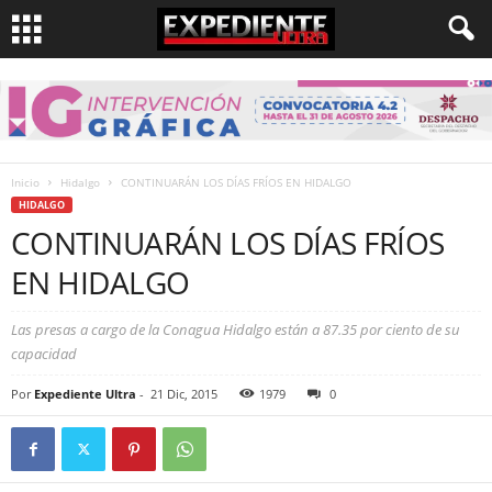
Inicio
Hidalgo
CONTINUARÁN LOS DÍAS FRÍOS EN HIDALGO
HIDALGO
CONTINUARÁN LOS DÍAS FRÍOS
EN HIDALGO
Las presas a cargo de la Conagua Hidalgo están a 87.35 por ciento de su
capacidad
Por
Expediente Ultra
-
21 Dic, 2015
1979
0