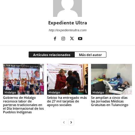
Expediente Ultra
http://expedienteultra.com
Artículos relacionados
Más del autor
Hidalgo
Hidalgo
Hidalgo
Gobierno de Hidalgo
Sebiso ha entregado más
Se amplían a cinco días
reconoce labor de
de 27 mil tarjetas de
las Jornadas Médicas
parteras tradicionales en
apoyos sociales
Gratuitas en Tulancingo
el Día Internacional de los
Pueblos Indígenas