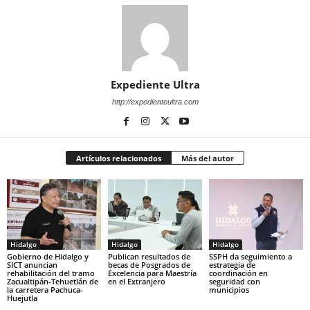
Expediente Ultra
http://expedienteultra.com
Artículos relacionados
Más del autor
Hidalgo
Hidalgo
Hidalgo
Gobierno de Hidalgo y
Publican resultados de
SSPH da seguimiento a
SICT anuncian
becas de Posgrados de
estrategia de
rehabilitación del tramo
Excelencia para Maestría
coordinación en
Zacualtipán-Tehuetlán de
en el Extranjero
seguridad con
la carretera Pachuca-
municipios
Huejutla