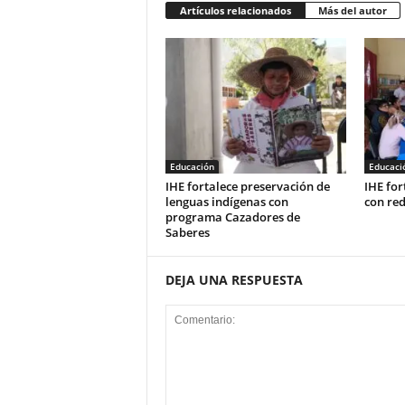
Artículos relacionados
Más del autor
Educación
Educaci
IHE fortalece preservación de
IHE for
lenguas indígenas con
con re
programa Cazadores de
Saberes
DEJA UNA RESPUESTA