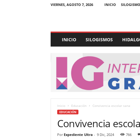
VIERNES, AGOSTO 7, 2026
INICIO
SILOGISMO
E
INICIO
SILOGISMOS
HIDALG
x
p
e
d
i
e
n
t
e
U
Inicio
Educación
Convivencia escolar sana
l
EDUCACIÓN
t
Convivencia escol
r
a
Por
Expediente Ultra
-
9 Dic, 2024
766