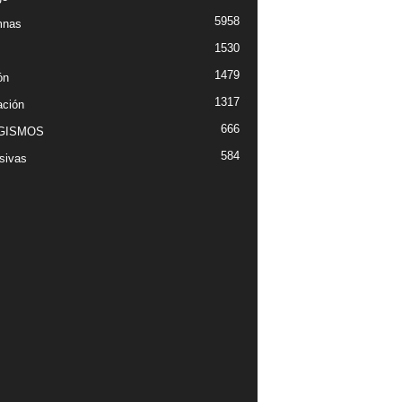
5958
mnas
1530
1479
ón
1317
ción
666
GISMOS
584
sivas