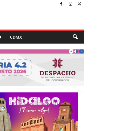
O
CDMX