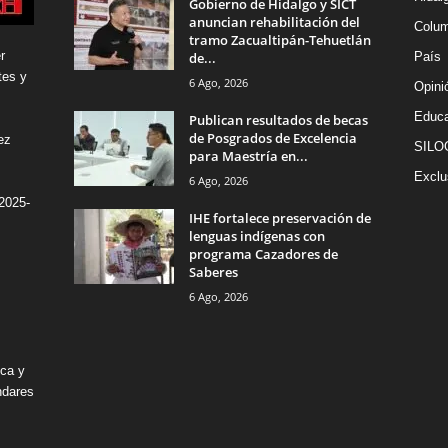
Gobierno de Hidalgo y SICT
anuncian rehabilitación del
Colu
tramo Zacualtipán-Tehuetlán
r
de...
País
tes y
6 Ago, 2026
Opini
Educa
Publican resultados de becas
de Posgrados de Excelencia
ez
SILO
para Maestría en...
Exclu
6 Ago, 2026
2025-
IHE fortalece preservación de
lenguas indígenas con
programa Cazadores de
Saberes
6 Ago, 2026
ica y
ndares