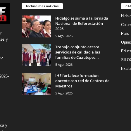
Incluso más noticias
CA
Hidal
Hidalgo se suma a la Jornada
Nacional de Reforestación
Colu
2026
r
País
5 Ago, 2026
tes y
Opini
Trabajo conjunto acerca
Educa
servicios de calidad a las
familias de Cuautepec...
ez
SILO
5 Ago, 2026
Exclu
IHE fortalece formación
2025-
docente con red de Centros de
Maestros
5 Ago, 2026
ica y