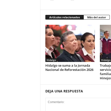
Artículos relacionados
Más del autor
Hidalgo
Hidalgo
Hidalgo se suma a la Jornada
Trabaj
Nacional de Reforestación 2026
servici
familia
Hinojo
DEJA UNA RESPUESTA