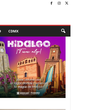
O
CDMX