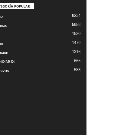
TEGORÍA POPULAR
8234
go
5958
mnas
1530
1479
ón
1316
ción
665
GISMOS
583
sivas