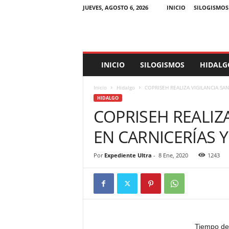
JUEVES, AGOSTO 6, 2026
INICIO
SILOGISMOS
E
INICIO
SILOGISMOS
HIDALG
x
p
Inicio
Hidalgo
COPRISEH REALIZA VIGILANCIA SAN
e
HIDALGO
d
COPRISEH REALIZA
i
e
EN CARNICERÍAS 
n
t
e
Por
Expediente Ultra
-
8 Ene, 2020
1243
U
l
t
r
a
Tiempo de