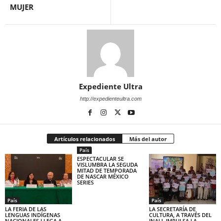
MUJER
Expediente Ultra
http://expedienteultra.com
Artículos relacionados
Más del autor
País
ESPECTACULAR SE
VISLUMBRA LA SEGUDA
MITAD DE TEMPORADA
DE NASCAR MÉXICO
SERIES
País
País
LA FERIA DE LAS
LA SECRETARÍA DE
LENGUAS INDÍGENAS
CULTURA, A TRAVÉS DEL
NACIONALES LLEGA A
INALI, IMPULSA LA