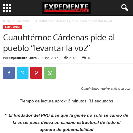
Inicio
Columnas
Cuauhtémoc Cárdenas pide al pueblo “levantar la voz”
COLUMNAS
Cuauhtémoc Cárdenas pide al
pueblo “levantar la voz”
Por
Expediente Ultra
-
9 Ene, 2017
2146
0
Cuauhtémoc vuelve a alzar la voz
Tiempo de lectura aprox: 3 minutos, 31 segundos
* El fundador del PRD dice que la gente
no sólo se cansó de
la crisis pues desea
un cambio estructural de todo el
aparato
de gobernabilidad