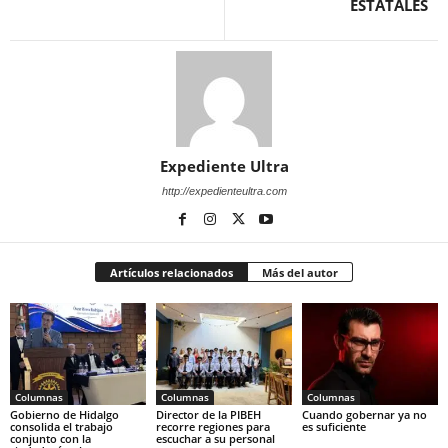
ESTATALES
Expediente Ultra
http://expedienteultra.com
Artículos relacionados
Más del autor
Columnas
Columnas
Columnas
Gobierno de Hidalgo
Director de la PIBEH
Cuando gobernar ya no
consolida el trabajo
recorre regiones para
es suficiente
conjunto con la
escuchar a su personal