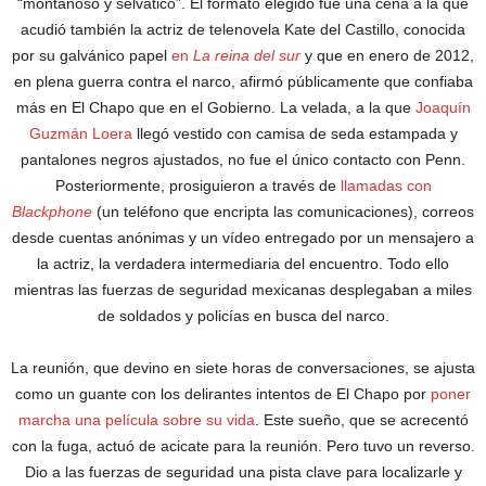
“montañoso y selvático”. El formato elegido fue una cena a la que
acudió también la actriz de telenovela Kate del Castillo, conocida
por su galvánico papel
en
La reina del sur
y que en enero de 2012,
en plena guerra contra el narco, afirmó públicamente que confiaba
más en El Chapo que en el Gobierno. La velada, a la que
Joaquín
Guzmán Loera
llegó vestido con camisa de seda estampada y
pantalones negros ajustados, no fue el único contacto con Penn.
Posteriormente, prosiguieron a través de
llamadas con
Blackphone
(un teléfono que encripta las comunicaciones), correos
desde cuentas anónimas y un vídeo entregado por un mensajero a
la actriz, la verdadera intermediaria del encuentro. Todo ello
mientras las fuerzas de seguridad mexicanas desplegaban a miles
de soldados y policías en busca del narco.
La reunión, que devino en siete horas de conversaciones, se ajusta
como un guante con los delirantes intentos de El Chapo por
poner
marcha una película sobre su vida
. Este sueño, que se acrecentó
con la fuga, actuó de acicate para la reunión. Pero tuvo un reverso.
Dio a las fuerzas de seguridad una pista clave para localizarle y