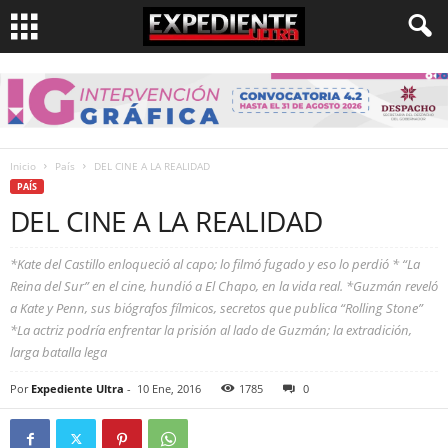
Inicio
País
DEL CINE A LA REALIDAD
PAÍS
DEL CINE A LA REALIDAD
*Kate del Castillo enloqueció al capo; lo filmó fugado y eso lo perdió * “La
Reina del Sur” en el cine, hundió a El Chapo, en la vida real. *Guzmán reveló
a Kate y Penn, sus biógrafos fílmicos, secretos que publica “Rolling Stone”
*La actriz podría enfrentar la prisión al lado de Guzmán; la extradición,
larga batalla lega
Por
Expediente Ultra
-
10 Ene, 2016
1785
0