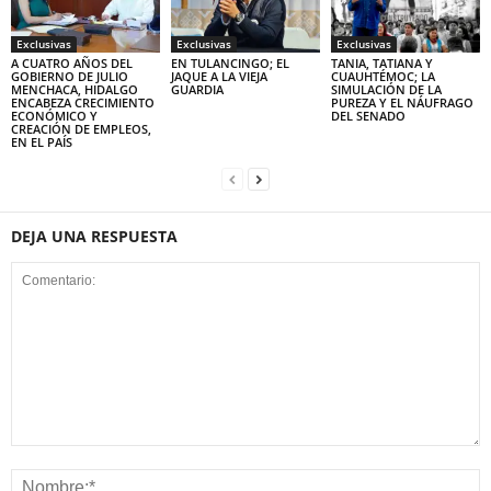
Exclusivas
Exclusivas
Exclusivas
A CUATRO AÑOS DEL
EN TULANCINGO; EL
TANIA, TATIANA Y
GOBIERNO DE JULIO
JAQUE A LA VIEJA
CUAUHTÉMOC; LA
MENCHACA, HIDALGO
GUARDIA
SIMULACIÓN DE LA
ENCABEZA CRECIMIENTO
PUREZA Y EL NÁUFRAGO
ECONÓMICO Y
DEL SENADO
CREACIÓN DE EMPLEOS,
EN EL PAÍS
DEJA UNA RESPUESTA