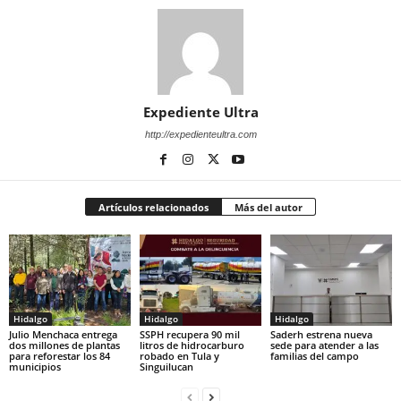
Expediente Ultra
http://expedienteultra.com
Artículos relacionados
Más del autor
Hidalgo
Hidalgo
Hidalgo
Julio Menchaca entrega
SSPH recupera 90 mil
Saderh estrena nueva
dos millones de plantas
litros de hidrocarburo
sede para atender a las
para reforestar los 84
robado en Tula y
familias del campo
municipios
Singuilucan