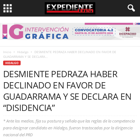
Inicio
Hidalgo
DESMIENTE PEDRAZA HABER DECLINADO EN FAVOR DE
GUADARRAMA Y SE DECLARA...
HIDALGO
DESMIENTE PEDRAZA HABER
DECLINADO EN FAVOR DE
GUADARRAMA Y SE DECLARA EN
“DISIDENCIA”
* Ante los medios, fija su postura y señala que las reglas de la competencia
para designar candidato en Hidalgo, fueron trastocadas por la dirigencia
nacional del PRD