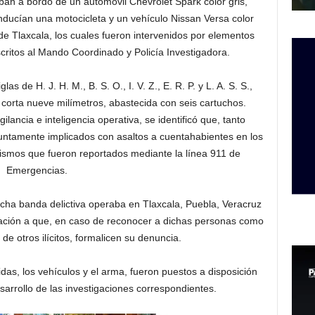
aban a bordo de un automóvil Chevrolet Spark color gris,
ucían una motocicleta y un vehículo Nissan Versa color
e Tlaxcala, los cuales fueron intervenidos por elementos
scritos al Mando Coordinado y Policía Investigadora.
s de H. J. H. M., B. S. O., I. V. Z., E. R. P. y L. A. S. S.,
corta nueve milímetros, abastecida con seis cartuchos.
ilancia e inteligencia operativa, se identificó que, tanto
ntamente implicados con asaltos a cuentahabientes en los
ismos que fueron reportados mediante la línea 911 de
Emergencias.
icha banda delictiva operaba en Tlaxcala, Puebla, Veracruz
blación a que, en caso de reconocer a dichas personas como
de otros ilícitos, formalicen su denuncia.
das, los vehículos y el arma, fueron puestos a disposición
esarrollo de las investigaciones correspondientes.