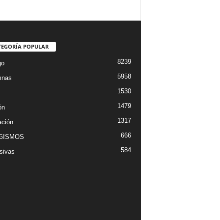
TEGORÍA POPULAR
8239
go
5958
mnas
1530
1479
ón
1317
ción
666
GISMOS
584
sivas