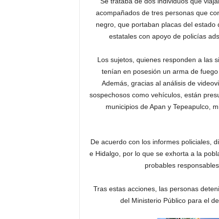
Se trataba de dos individuos que viaj
acompañados de tres personas que cond
negro, que portaban placas del estado d
estatales con apoyo de policías ad
Los sujetos, quienes responden a las sigla
tenían en posesión un arma de fuego 
Además, gracias al análisis de videovig
sospechosos como vehículos, están presu
municipios de Apan y Tepeapulco, m
De acuerdo con los informes policiales, d
e Hidalgo, por lo que se exhorta a la po
probables responsables 
Tras estas acciones, las personas deteni
del Ministerio Público para el d