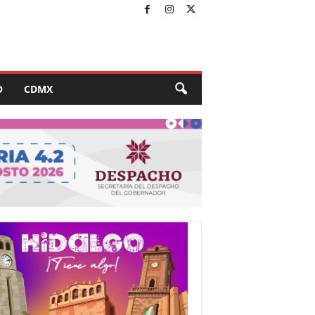
O
CDMX