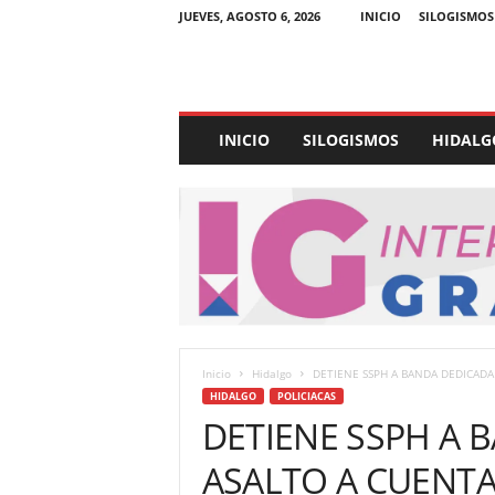
JUEVES, AGOSTO 6, 2026
INICIO
SILOGISMOS
E
INICIO
SILOGISMOS
HIDALG
x
p
e
d
i
e
n
t
e
U
Inicio
Hidalgo
DETIENE SSPH A BANDA DEDICADA
l
HIDALGO
POLICIACAS
t
DETIENE SSPH A 
r
a
ASALTO A CUENT