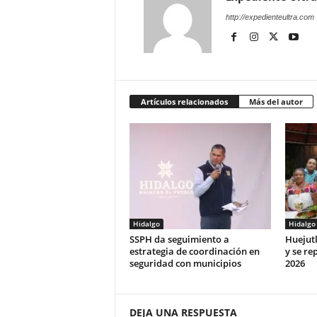
http://expedienteultra.com
Artículos relacionados
Más del autor
Hidalgo
Hidalgo
SSPH da seguimiento a
Huejut
estrategia de coordinación en
y se rep
seguridad con municipios
2026
DEJA UNA RESPUESTA