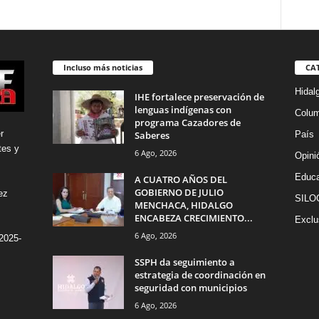
Incluso más noticias
CA
Hidal
IHE fortalece preservación de
lenguas indígenas con
Colu
programa Cazadores de
r
Saberes
País
tes y
6 Ago, 2026
Opini
Educa
A CUATRO AÑOS DEL
GOBIERNO DE JULIO
ez
SILO
MENCHACA, HIDALGO
ENCABEZA CRECIMIENTO...
Exclu
6 Ago, 2026
2025-
SSPH da seguimiento a
estrategia de coordinación en
seguridad con municipios
6 Ago, 2026