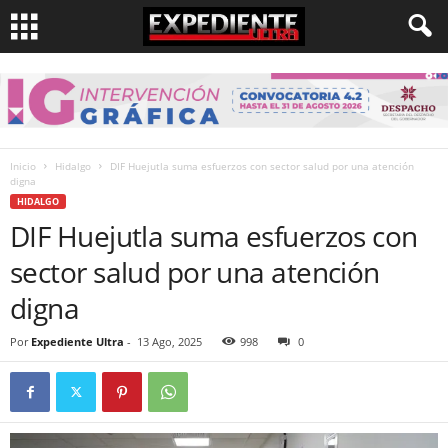
Inicio
Hidalgo
DIF Huejutla suma esfuerzos con sector salud por una atención
digna
HIDALGO
DIF Huejutla suma esfuerzos con
sector salud por una atención
digna
Por
Expediente Ultra
-
13 Ago, 2025
998
0