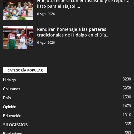
Huejutla espera con entusiasmo y se reporta
listo para el Tlajtoli...
6 Ago, 2026
Rendirán homenaje a las parteras
tradicionales de Hidalgo en el Día...
6 Ago, 2026
CATEGORÍA POPULAR
8239
Hidalgo
5958
Columnas
1530
País
1479
Opinión
1316
Educación
665
SILOGISMOS
583
Exclusivas