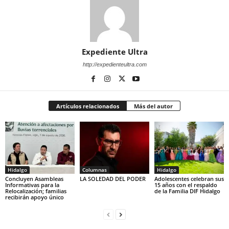
Expediente Ultra
http://expedienteultra.com
Artículos relacionados
Más del autor
Hidalgo
Columnas
Hidalgo
Concluyen Asambleas
LA SOLEDAD DEL PODER
Adolescentes celebran sus
Informativas para la
15 años con el respaldo
Relocalización; familias
de la Familia DIF Hidalgo
recibirán apoyo único