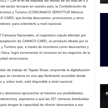
23 – Con el fin de impulsar las ventas de los más de 4.5
del sector terciario en nuestro país, la Confederación de
Servicios y Turismo (CONCANACO SERVYTUR México)
ACO CARD, que brinda descuentos, promociones y otros
idores, para extenderlo a nivel nacional.
7 Cámaras Nacionales, el organismo cúpula liderado por
a aceptación de CANACO CARD, un producto ideado por la
 y Turismo que, a través de incentivos como descuentos y
ísica, logró incrementar el consumo en los negocios de la
iudad veracruzana.
lan de trabajo de Tejada Shaar, emprende la digitalización
e se convierta en una app fácilmente accesible desde
co y, sobre todo, esté disponible a nivel nacional.
al y deseamos aprovechar al máximo sus posibilidades.
 electrónica, aspiramos a que las 257 cámaras distribuidas
 país tengan la capacidad de ofrecer descuentos a sus