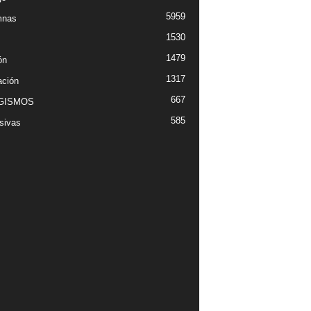
5959
mnas
1530
1479
ón
1317
ción
667
GISMOS
585
sivas