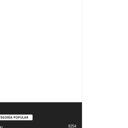
TEGORÍA POPULAR
8254
go