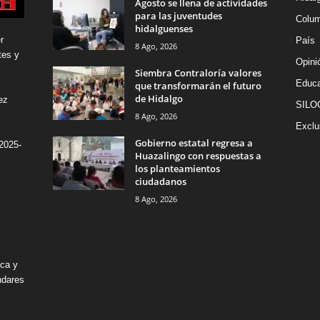
Agosto se llena de actividades
para las juventudes
Colu
hidalguenses
r
País
8 Ago, 2026
tes y
Opini
Siembra Contraloría valores
Educa
que transformarán el futuro
de Hidalgo
ez
SILO
8 Ago, 2026
Exclu
Gobierno estatal regresa a
2025-
Huazalingo con respuestas a
los planteamientos
ciudadanos
8 Ago, 2026
ica y
ndares