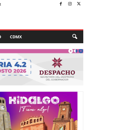
X
O
CDMX