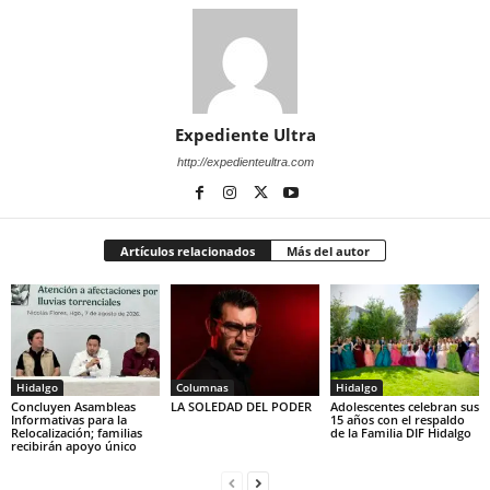
Expediente Ultra
http://expedienteultra.com
Artículos relacionados
Más del autor
Hidalgo
Columnas
Hidalgo
Concluyen Asambleas
LA SOLEDAD DEL PODER
Adolescentes celebran sus
Informativas para la
15 años con el respaldo
Relocalización; familias
de la Familia DIF Hidalgo
recibirán apoyo único