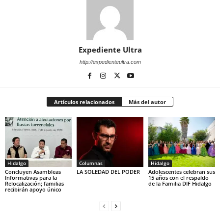
Expediente Ultra
http://expedienteultra.com
Artículos relacionados
Más del autor
Hidalgo
Columnas
Hidalgo
Concluyen Asambleas
LA SOLEDAD DEL PODER
Adolescentes celebran sus
Informativas para la
15 años con el respaldo
Relocalización; familias
de la Familia DIF Hidalgo
recibirán apoyo único