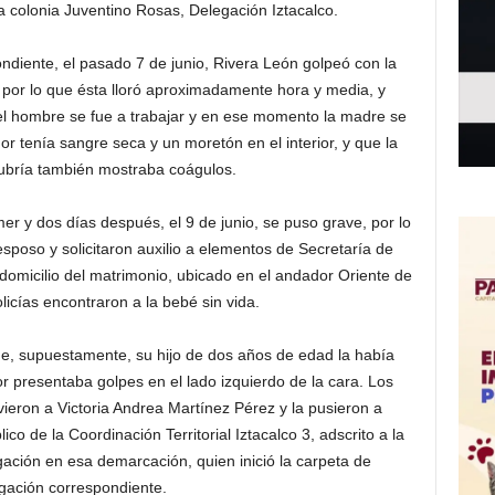
la colonia Juventino Rosas, Delegación Iztacalco.
ndiente, el pasado 7 de junio, Rivera León golpeó con la
 por lo que ésta lloró aproximadamente hora y media, y
l hombre se fue a trabajar y en ese momento la madre se
or tenía sangre seca y un moretón en el interior, y que la
ubría también mostraba coágulos.
mer y dos días después, el 9 de junio, se puso grave, por lo
esposo y solicitaron auxilio a elementos de Secretaría de
l domicilio del matrimonio, ubicado en el andador Oriente de
olicías encontraron a la bebé sin vida.
ue, supuestamente, su hijo de dos años de edad la había
r presentaba golpes en el lado izquierdo de la cara. Los
ieron a Victoria Andrea Martínez Pérez y la pusieron a
ico de la Coordinación Territorial Iztacalco 3, adscrito a la
ación en esa demarcación, quien inició la carpeta de
igación correspondiente.