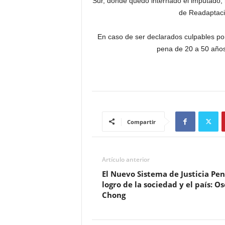
Sur, donde quedó internado el imputado, 
de Readaptació
En caso de ser declarados culpables po
pena de 20 a 50 años 
Compartir
Artículo anterior
El Nuevo Sistema de Justicia Pen
logro de la sociedad y el país: Os
Chong