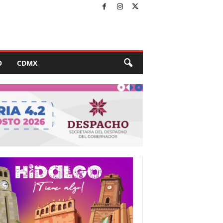
O
CDMX