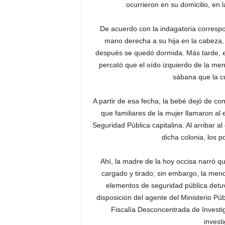
ocurrieron en su domicilio, en 
De acuerdo con la indagatoria correspo
mano derecha a su hija en la cabeza,
después se quedó dormida. Más tarde, e
percató que el oído izquierdo de la men
sábana que la c
A partir de esa fecha, la bebé dejó de co
que familiares de la mujer llamaron al 
Seguridad Pública capitalina. Al arribar a
dicha colonia, los p
Ahí, la madre de la hoy occisa narró q
cargado y tirado; sin embargo, la meno
elementos de seguridad pública detuv
disposición del agente del Ministerio Públ
Fiscalía Desconcentrada de Investig
invest