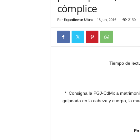
cómplice
Por
Expediente Ultra
-
13 Jun, 2016
2130
Tiempo de lect
* Consigna la PGJ-CdMx a matrimonio
golpeada en la cabeza y cuerpo; la mad
Po