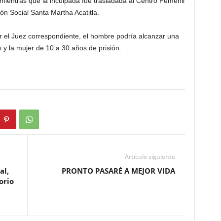
mientras que la inculpada fue trasladada al Centro Femenil
n Social Santa Martha Acatitla.
r el Juez correspondiente, el hombre podría alcanzar una
y la mujer de 10 a 30 años de prisión.
Artículo siguiente
al,
PRONTO PASARÉ A MEJOR VIDA
orio