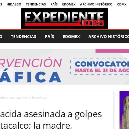
S
HIDALGO
TENDENCIAS
PAÍS
EDOMEX
ARCHIVO HISTÓRICO
CDMX
O
TENDENCIAS
PAÍS
EDOMEX
ARCHIVO HISTÓRIC
lpes por su padre, en Iztacalco;...
acida asesinada a golpes
tacalco; la madre,