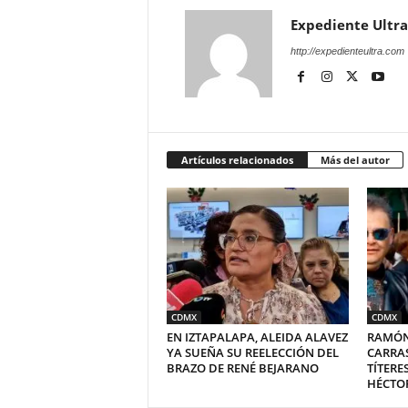
Expediente Ultra
http://expedienteultra.com
Artículos relacionados
Más del autor
CDMX
CDMX
EN IZTAPALAPA, ALEIDA ALAVEZ
RAMÓN
YA SUEÑA SU REELECCIÓN DEL
CARRA
BRAZO DE RENÉ BEJARANO
TÍTERE
HÉCTO