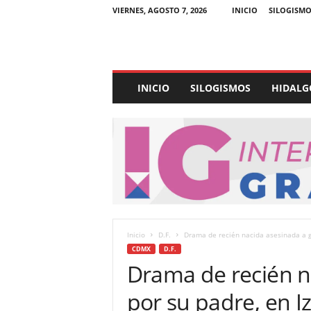
VIERNES, AGOSTO 7, 2026
INICIO
SILOGISMO
E
INICIO
SILOGISMOS
HIDALG
x
p
e
d
i
e
n
t
e
U
Inicio
D.F.
Drama de recién nacida asesinada a go
l
CDMX
D.F.
t
Drama de recién n
r
a
por su padre, en Iz