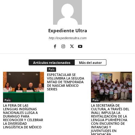
Expediente Ultra
http://expedienteultra.com
Artículos relacionados
Más del autor
País
ESPECTACULAR SE
VISLUMBRA LA SEGUDA
MITAD DE TEMPORADA
DE NASCAR MÉXICO
SERIES
País
País
LA FERIA DE LAS
LA SECRETARÍA DE
LENGUAS INDÍGENAS
CULTURA, A TRAVÉS DEL
NACIONALES LLEGA A
INALI, IMPULSA LA
DURANGO PARA
REVITALIZACIÓN DE LA
RECONOCER Y CELEBRAR
LENGUA P’URHÉPECHA
LA DIVERSIDAD
CON ENCUENTRO DE
LINGÜÍSTICA DE MÉXICO
INFANCIAS Y
JUVENTUDES EN
MICHOACÁN