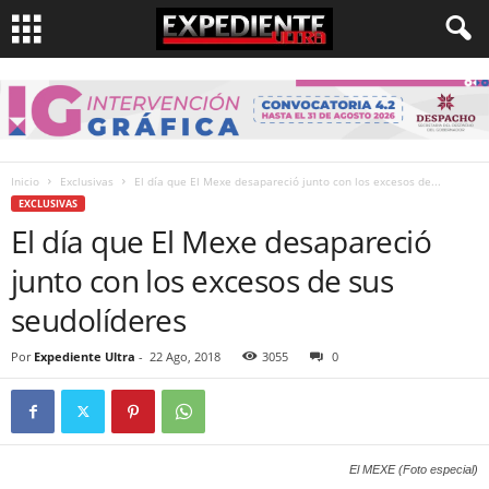
Inicio
Exclusivas
El día que El Mexe desapareció junto con los excesos de...
EXCLUSIVAS
El día que El Mexe desapareció
junto con los excesos de sus
seudolíderes
Por
Expediente Ultra
-
22 Ago, 2018
3055
0
El MEXE (Foto especial)