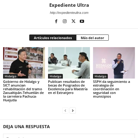
Expediente Ultra
http://expedienteultra.com
Artículos relacionados
Más del autor
Hidalgo
Hidalgo
Hidalgo
Gobierno de Hidalgo y
Publican resultados de
SSPH da seguimiento a
SICT anuncian
becas de Posgrados de
estrategia de
rehabilitación del tramo
Excelencia para Maestría
coordinación en
Zacualtipán-Tehuetlán de
en el Extranjero
seguridad con
la carretera Pachuca-
municipios
Huejutla
DEJA UNA RESPUESTA