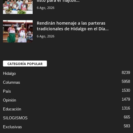
listo para el Tlajtoli...
6 Ago, 2026
Rendirán homenaje a las parteras
tradicionales de Hidalgo en el Día...
6 Ago, 2026
CATEGORÍA POPULAR
8239
Hidalgo
5958
Columnas
1530
País
1479
Opinión
1316
Educación
665
SILOGISMOS
583
Exclusivas