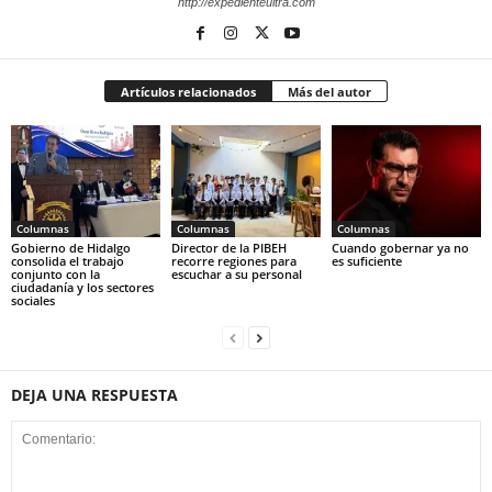
http://expedienteultra.com
Artículos relacionados
Más del autor
Columnas
Columnas
Columnas
Gobierno de Hidalgo
Director de la PIBEH
Cuando gobernar ya no
consolida el trabajo
recorre regiones para
es suficiente
conjunto con la
escuchar a su personal
ciudadanía y los sectores
sociales
DEJA UNA RESPUESTA