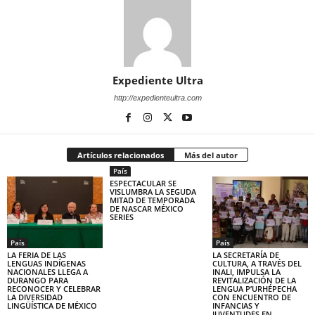
Expediente Ultra
http://expedienteultra.com
Artículos relacionados
Más del autor
País
ESPECTACULAR SE
VISLUMBRA LA SEGUDA
MITAD DE TEMPORADA
DE NASCAR MÉXICO
SERIES
País
País
LA FERIA DE LAS
LA SECRETARÍA DE
LENGUAS INDÍGENAS
CULTURA, A TRAVÉS DEL
NACIONALES LLEGA A
INALI, IMPULSA LA
DURANGO PARA
REVITALIZACIÓN DE LA
RECONOCER Y CELEBRAR
LENGUA P’URHÉPECHA
LA DIVERSIDAD
CON ENCUENTRO DE
LINGÜÍSTICA DE MÉXICO
INFANCIAS Y
JUVENTUDES EN