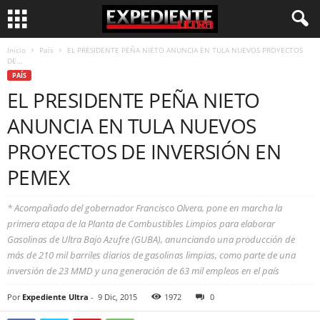
Inicio
País
EL PRESIDENTE PEÑA NIETO ANUNCIA EN TULA NUEVOS PROYECTOS
DE...
PAÍS
EL PRESIDENTE PEÑA NIETO
ANUNCIA EN TULA NUEVOS
PROYECTOS DE INVERSIÓN EN
PEMEX
* Acompañado del gobernador Francisco Olvera, pone en marcha la
primera etapa de la Planta de Combustibles Limpios para elaborar
Gasolinas de Ultra Bajo Azufre (GUBA), anunciando una producción de
más de 210 mil barriles diarios de gasolinas limpias, como parte de una
inversión de 23 MMD y una generación de 63 mil empleos en el país
Por
Expediente Ultra
-
9 Dic, 2015
1972
0