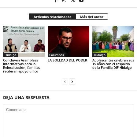
Artículos relacionados
Más del autor
Hidalgo
Columnas
Hidalgo
Concluyen Asambleas
LA SOLEDAD DEL PODER
Adolescentes celebran sus
Informativas para la
15 años con el respaldo
Relocalización; familias
de la Familia DIF Hidalgo
recibirán apoyo único
DEJA UNA RESPUESTA