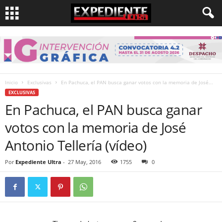
Inicio
Exclusivas
En Pachuca, el PAN busca ganar votos con la memoria de José...
EXCLUSIVAS
En Pachuca, el PAN busca ganar
votos con la memoria de José
Antonio Tellería (vídeo)
Por
Expediente Ultra
-
27 May, 2016
1755
0