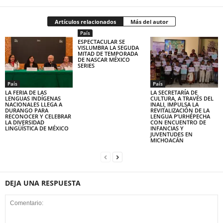
Artículos relacionados
Más del autor
País
ESPECTACULAR SE
VISLUMBRA LA SEGUDA
MITAD DE TEMPORADA
DE NASCAR MÉXICO
SERIES
País
País
LA FERIA DE LAS
LA SECRETARÍA DE
LENGUAS INDÍGENAS
CULTURA, A TRAVÉS DEL
NACIONALES LLEGA A
INALI, IMPULSA LA
DURANGO PARA
REVITALIZACIÓN DE LA
RECONOCER Y CELEBRAR
LENGUA P’URHÉPECHA
LA DIVERSIDAD
CON ENCUENTRO DE
LINGÜÍSTICA DE MÉXICO
INFANCIAS Y
JUVENTUDES EN
MICHOACÁN
DEJA UNA RESPUESTA