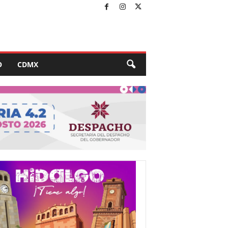
O
CDMX