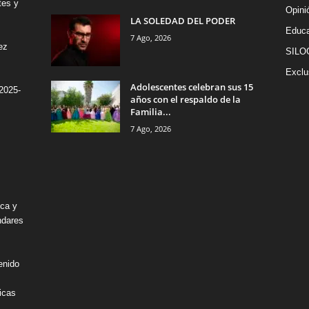
tes y
Opini
LA SOLEDAD DEL PODER
Educa
7 Ago, 2026
ez
SILO
Exclu
Adolescentes celebran sus 15
2025-
años con el respaldo de la
Familia...
7 Ago, 2026
ica y
ndares
enido
icas