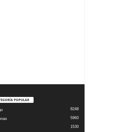
TEGORÍA POPULAR
8248
go
5960
mnas
1530