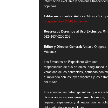
información exclusiva y opiniones trascenden
objetivas.
Editor responsable:
Antonio Ortigoza Vázqu
ortigozaantonio2026@gmail.com
Reserva de Derechos al Uso Exclusivo:
04-
012416340200-203
Editor y Director General:
Antonio Ortigoza
Vázquez
Los firmantes en Expediente Ultra son
responsables de sus artículos, asegurando la
veracidad de los contenidos, actuando con ét
cumpliendo con las leyes vigentes y los está
del medio.
Los anunciantes deben garantizar que el cont
de sus anuncios sea veraz, sean honestos,
legales, respetuosos y alineados con las polít
del medio donde se publican.