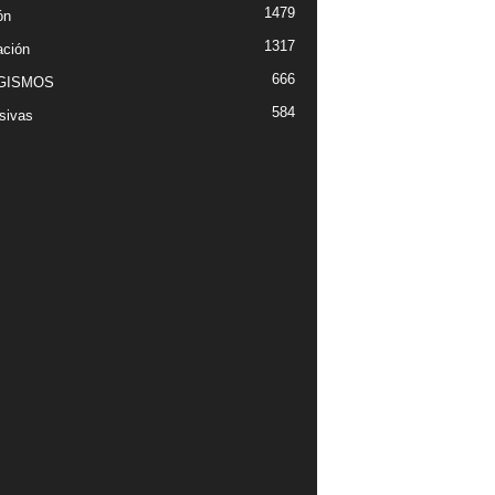
1479
ón
1317
ción
666
GISMOS
584
sivas