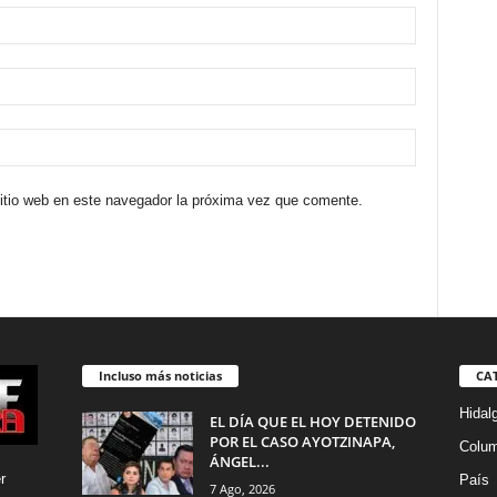
sitio web en este navegador la próxima vez que comente.
Incluso más noticias
CA
Hidal
EL DÍA QUE EL HOY DETENIDO
POR EL CASO AYOTZINAPA,
Colu
ÁNGEL...
r
País
7 Ago, 2026