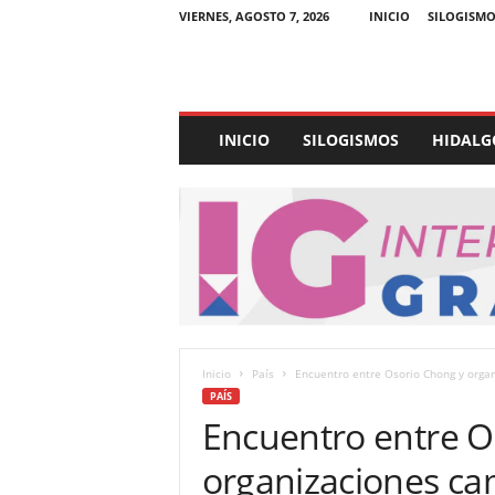
VIERNES, AGOSTO 7, 2026
INICIO
SILOGISMO
E
INICIO
SILOGISMOS
HIDALG
x
p
e
d
i
e
n
t
e
U
Inicio
País
Encuentro entre Osorio Chong y orga
l
PAÍS
t
Encuentro entre O
r
a
organizaciones c