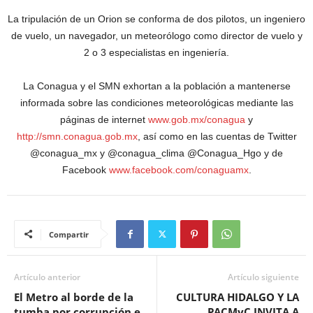
La tripulación de un Orion se conforma de dos pilotos, un ingeniero
de vuelo, un navegador, un meteorólogo como director de vuelo y
2 o 3 especialistas en ingeniería.
La Conagua y el SMN exhortan a la población a mantenerse
informada sobre las condiciones meteorológicas mediante las
páginas de internet
www.gob.mx/conagua
y
http://smn.conagua.gob.mx
, así como en las cuentas de Twitter
@conagua_mx y @conagua_clima @Conagua_Hgo y de
Facebook
www.facebook.com/conaguamx
.
Compartir
Artículo anterior
Artículo siguiente
El Metro al borde de la
CULTURA HIDALGO Y LA
tumba por corrupción e
PACMyC INVITA A